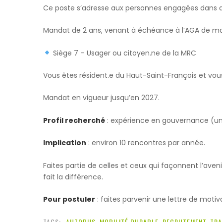
Ce poste s’adresse aux personnes engagées dans des
Mandat de 2 ans, venant à échéance à l’AGA de ma
Siège 7 – Usager ou citoyen.ne de la MRC
Vous êtes résident.e du Haut-Saint-François et vous
Mandat en vigueur jusqu’en 2027.
Profil recherché
: expérience en gouvernance (un at
Implication
: environ 10 rencontres par année.
Faites partie de celles et ceux qui façonnent l’av
fait la différence.
Pour postuler
: faites parvenir une lettre de moti
TAGS:
AUTOBUS
,
MOBILITÉ DURABLE
,
RECRUTEMENT
,
TRA