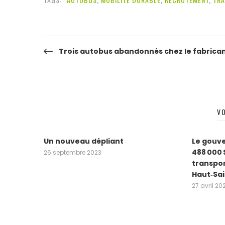
Trois autobus abandonnés chez le fabricant
Navigation
de
l’article
V
Un nouveau dépliant
Le gouve
488 000 
26 septembre 2023
transpor
Haut‑Sai
27 avril 20