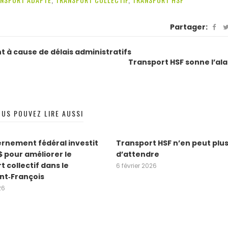
Partager:
 à cause de délais administratifs
Transport HSF sonne l’al
OUS POUVEZ LIRE AUSSI
rnement fédéral investit
Transport HSF n’en peut plu
$ pour améliorer le
d’attendre
t collectif dans le
6 février 2026
nt‑François
26