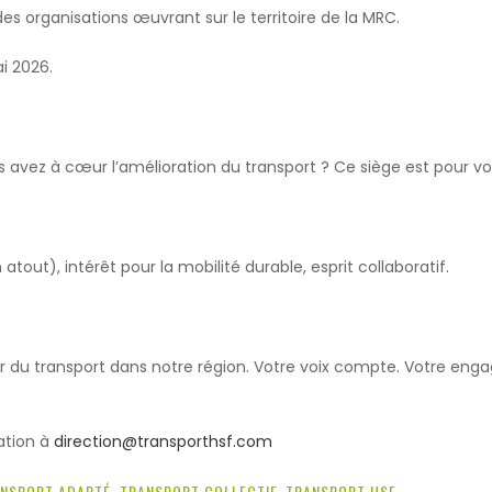
 organisations œuvrant sur le territoire de la MRC.
i 2026.
 avez à cœur l’amélioration du transport ? Ce siège est pour vo
out), intérêt pour la mobilité durable, esprit collaboratif.
enir du transport dans notre région. Votre voix compte. Votre en
vation à
direction@transporthsf.com
NSPORT ADAPTÉ
,
TRANSPORT COLLECTIF
,
TRANSPORT HSF