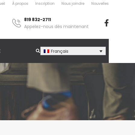
eil
À propos
Inscription
Nous joindre
Nouvelles
819 832-2711
Appelez-nous dès maintenant
E
Français