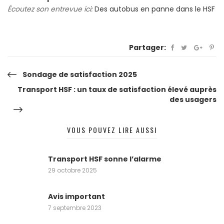
Écoutez son entrevue ici:
Des autobus en panne dans le HSF
Partager:
Navigation
Sondage de satisfaction 2025
Transport HSF : un taux de satisfaction élevé auprès
de
des usagers
l’article
VOUS POUVEZ LIRE AUSSI
Transport HSF sonne l’alarme
29 octobre 2025
Avis important
7 septembre 2023