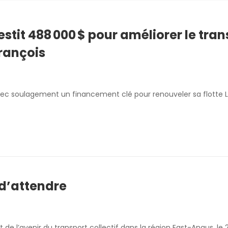
tit 488 000 $ pour améliorer le tran
François
ec soulagement un financement clé pour renouveler sa flotte 
 d’attendre
e l’avenir du transport collectif dans la région East-Angus, le 2