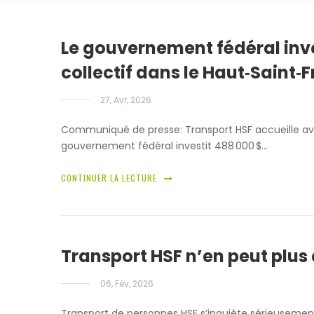
Le gouvernement fédéral inves
collectif dans le Haut‑Saint‑
27, Avr, 2026
Communiqué de presse: Transport HSF accueille av
gouvernement fédéral investit 488 000 $…
CONTINUER LA LECTURE
Transport HSF n’en peut plus
06, Fév, 2026
Transport de personnes HSF s’inquiète sérieusement d